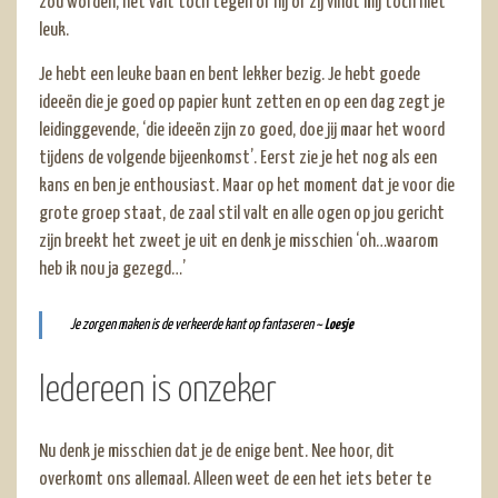
zou worden, het valt toch tegen of hij of zij vindt mij toch niet
leuk.
Je hebt een leuke baan en bent lekker bezig. Je hebt goede
ideeën die je goed op papier kunt zetten en op een dag zegt je
leidinggevende, ‘die ideeën zijn zo goed, doe jij maar het woord
tijdens de volgende bijeenkomst’. Eerst zie je het nog als een
kans en ben je enthousiast. Maar op het moment dat je voor die
grote groep staat, de zaal stil valt en alle ogen op jou gericht
zijn breekt het zweet je uit en denk je misschien ‘oh…waarom
heb ik nou ja gezegd…’
Je zorgen maken is de verkeerde kant op fantaseren ~
Loesje
Iedereen is onzeker
Nu denk je misschien dat je de enige bent. Nee hoor, dit
overkomt ons allemaal. Alleen weet de een het iets beter te