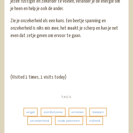
jezelf rustiger en zekerder te voelen, verander je de energie om
je heen en help je ook de ander.
Zie je onzekerheid als een kans. Een beetje spanning en
onzekerheid is niks mis mee, het maakt je scherp en kan je net
even dat zetje geven om ervoor te gaan.
(Visited 1 times, 1 visits today)
TAGS
angst
comfortzone
emoties
loslaten
onzekerheid
oude patronen
vrijheid