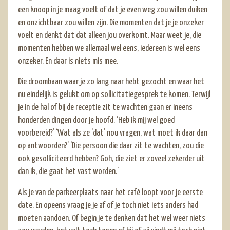
een knoop in je maag voelt of dat je even weg zou willen duiken
en onzichtbaar zou willen zijn. Die momenten dat je je onzeker
voelt en denkt dat dat alleen jou overkomt. Maar weet je, die
momenten hebben we allemaal wel eens, iedereen is wel eens
onzeker. En daar is niets mis mee.
Die droombaan waar je zo lang naar hebt gezocht en waar het
nu eindelijk is gelukt om op sollicitatiegesprek te komen. Terwijl
je in de hal of bij de receptie zit te wachten gaan er ineens
honderden dingen door je hoofd. ‘Heb ik mij wel goed
voorbereid?’ ‘Wat als ze ‘dat’ nou vragen, wat moet ik daar dan
op antwoorden?’ ‘Die persoon die daar zit te wachten, zou die
ook gesolliciteerd hebben? Goh, die ziet er zoveel zekerder uit
dan ik, die gaat het vast worden.’
Als je van de parkeerplaats naar het café loopt voor je eerste
date. En opeens vraag je je af of je toch niet iets anders had
moeten aandoen. Of begin je te denken dat het wel weer niets