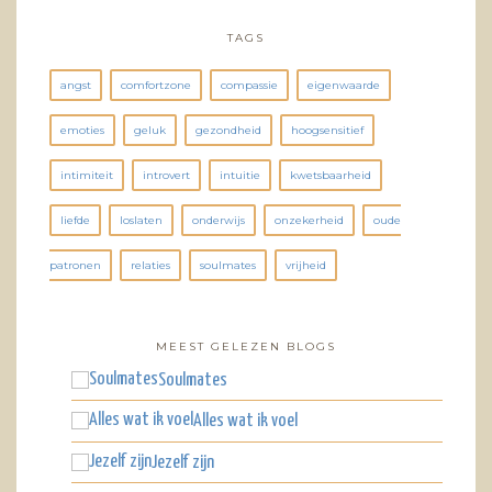
TAGS
angst
comfortzone
compassie
eigenwaarde
emoties
geluk
gezondheid
hoogsensitief
intimiteit
introvert
intuitie
kwetsbaarheid
liefde
loslaten
onderwijs
onzekerheid
oude
patronen
relaties
soulmates
vrijheid
MEEST GELEZEN BLOGS
Soulmates
Alles wat ik voel
Jezelf zijn