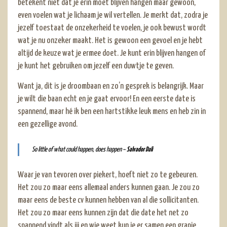
betekent niet dat je erin moet blijven hangen maar gewoon,
even voelen wat je lichaam je wil vertellen. Je merkt dat, zodra je
jezelf toestaat de onzekerheid te voelen, je ook bewust wordt
wat je nu onzeker maakt. Het is gewoon een gevoel en je hebt
altijd de keuze wat je ermee doet. Je kunt erin blijven hangen of
je kunt het gebruiken om jezelf een duwtje te geven.
Want ja, dit is je droombaan en zo’n gesprek is belangrijk. Maar
je wilt die baan echt en je gaat ervoor! En een eerste date is
spannend, maar hé ik ben een hartstikke leuk mens en heb zin in
een gezellige avond.
So little of what could happen, does happen ~
Salvador Dali
Waar je van tevoren over piekert, hoeft niet zo te gebeuren.
Het zou zo maar eens allemaal anders kunnen gaan. Je zou zo
maar eens de beste cv kunnen hebben van al die sollicitanten.
Het zou zo maar eens kunnen zijn dat die date het net zo
spannend vindt als jij en wie weet kun je er samen een grapje