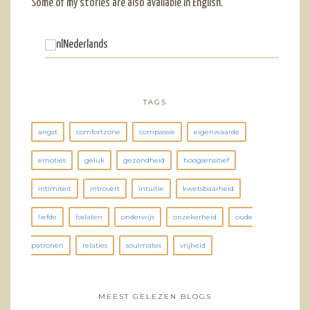
Some of my stories are also available in English.
Nederlands
TAGS
angst
comfortzone
compassie
eigenwaarde
emoties
geluk
gezondheid
hoogsensitief
intimiteit
introvert
intuitie
kwetsbaarheid
liefde
loslaten
onderwijs
onzekerheid
oude
patronen
relaties
soulmates
vrijheid
MEEST GELEZEN BLOGS