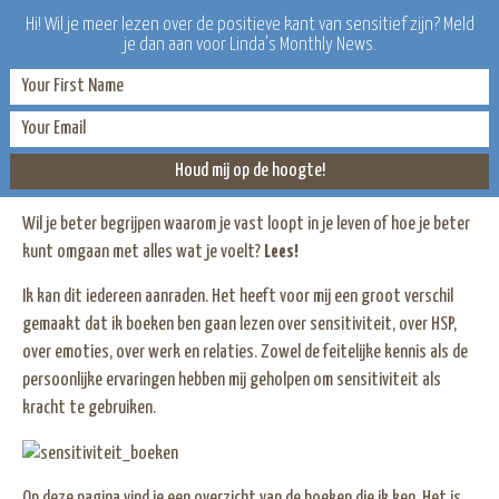
Hi! Wil je meer lezen over de positieve kant van sensitief zijn? Meld
je dan aan voor Linda’s Monthly News.
Sensitiviteit – Boeken
Wil je beter begrijpen waarom je vast loopt in je leven of hoe je beter
kunt omgaan met alles wat je voelt?
Lees!
Ik kan dit iedereen aanraden. Het heeft voor mij een groot verschil
gemaakt dat ik boeken ben gaan lezen over sensitiviteit, over HSP,
over emoties, over werk en relaties. Zowel de feitelijke kennis als de
persoonlijke ervaringen hebben mij geholpen om sensitiviteit als
kracht te gebruiken.
Op deze pagina vind je een overzicht van de boeken die ik ken. Het is