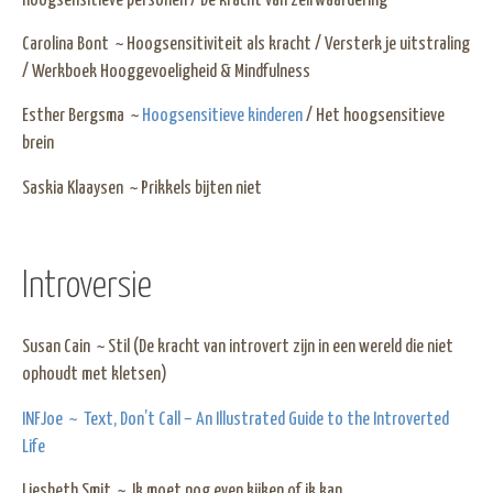
hoogsensitieve personen / De kracht van zelfwaardering
Carolina Bont ~ Hoogsensitiviteit als kracht / Versterk je uitstraling
/ Werkboek Hooggevoeligheid & Mindfulness
Esther Bergsma ~
Hoogsensitieve kinderen
/ Het hoogsensitieve
brein
Saskia Klaaysen ~ Prikkels bijten niet
Introversie
Susan Cain ~ Stil (De kracht van introvert zijn in een wereld die niet
ophoudt met kletsen)
INFJoe ~ Text, Don’t Call – An Illustrated Guide to the Introverted
Life
Liesbeth Smit ~ Ik moet nog even kijken of ik kan