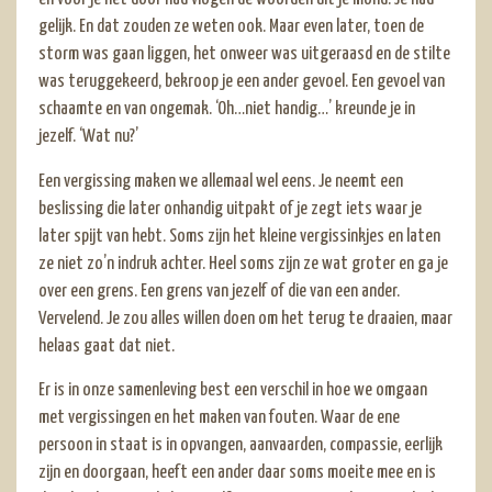
gelijk. En dat zouden ze weten ook. Maar even later, toen de
storm was gaan liggen, het onweer was uitgeraasd en de stilte
was teruggekeerd, bekroop je een ander gevoel. Een gevoel van
schaamte en van ongemak. ‘Oh…niet handig…’ kreunde je in
jezelf. ‘Wat nu?’
Een vergissing maken we allemaal wel eens. Je neemt een
beslissing die later onhandig uitpakt of je zegt iets waar je
later spijt van hebt. Soms zijn het kleine vergissinkjes en laten
ze niet zo’n indruk achter. Heel soms zijn ze wat groter en ga je
over een grens. Een grens van jezelf of die van een ander.
Vervelend. Je zou alles willen doen om het terug te draaien, maar
helaas gaat dat niet.
Er is in onze samenleving best een verschil in hoe we omgaan
met vergissingen en het maken van fouten. Waar de ene
persoon in staat is in opvangen, aanvaarden, compassie, eerlijk
zijn en doorgaan, heeft een ander daar soms moeite mee en is