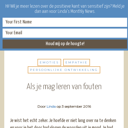
Hi! Wil je meer lezen over de positieve kant van sensitief zijn? Meld je
dan aan voor Linda’s Monthly News.
EMOTIES
EMPATHIE
PERSOONLIJKE ONTWIKKELING
Als je mag leren van fouten
Door
Linda
op
3 september 2016
Je wist het echt zeker. Je hoefde er niet lang over na te denken
en voor je het door had vlogen de woorden uit je mond. Je had