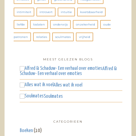
intimiteit
introvert
intuitie
kwetsbaarheid
liefde
loslaten
onderwijs
onzekerheid
oude
patronen
relaties
soulmates
vrijheid
MEEST GELEZEN BLOGS
Alfred &
Schaduw- Een verhaal over emoties
Alles wat ik voel
Soulmates
CATEGORIEEN
Boeken
(10)