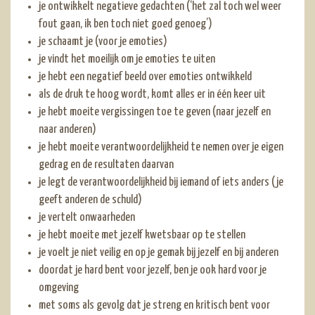
je ontwikkelt negatieve gedachten (‘het zal toch wel weer
fout gaan, ik ben toch niet goed genoeg’)
je schaamt je (voor je emoties)
je vindt het moeilijk om je emoties te uiten
je hebt een negatief beeld over emoties ontwikkeld
als de druk te hoog wordt, komt alles er in één keer uit
je hebt moeite vergissingen toe te geven (naar jezelf en
naar anderen)
je hebt moeite verantwoordelijkheid te nemen over je eigen
gedrag en de resultaten daarvan
je legt de verantwoordelijkheid bij iemand of iets anders (je
geeft anderen de schuld)
je vertelt onwaarheden
je hebt moeite met jezelf kwetsbaar op te stellen
je voelt je niet veilig en op je gemak bij jezelf en bij anderen
doordat je hard bent voor jezelf, ben je ook hard voor je
omgeving
met soms als gevolg dat je streng en kritisch bent voor