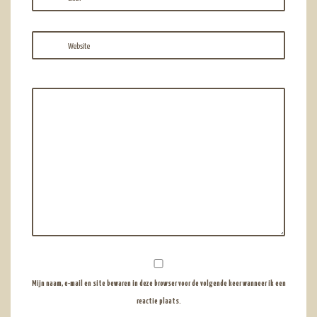
Website
Mijn naam, e-mail en site bewaren in deze browser voor de volgende keer wanneer ik een
reactie plaats.