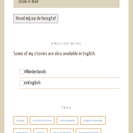
ENGLISH BLOG
Some of my stories are also available in English.
Nederlands
English
TAGS
angst
comfortzone
compassie
eigenwaarde
emoties
geluk
gezondheid
hoogsensitief