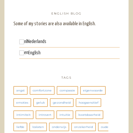
ENGLISH BLOG
Some of my stories are also available in English.
Nederlands
English
TAGS
angst
comfortzone
compassie
eigenwaarde
emoties
geluk
gezondheid
hoogsensitief
intimiteit
introvert
intuitie
kwetsbaarheid
liefde
loslaten
onderwijs
onzekerheid
oude