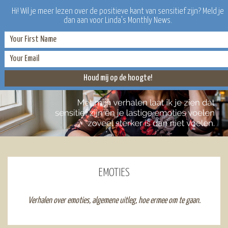
Hi! Wil je meer lezen over de positieve kant van sensitief zijn? Meld je
dan aan voor Linda’s Monthly News.
EMOTIES
Verhalen over emoties, algemene uitleg, hoe ermee om te gaan.